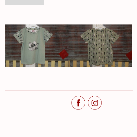
;
;
;
;
;
;