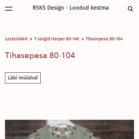
RSKS Design - Loodud kestma
lisati ostukorvi.
Vaata ostukorvi
Lasteriided
T-särgid Harper 80-146
Tihasepesa 80-104
Tihasepesa 80-104
Läbi müüdud