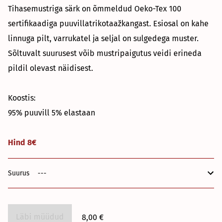
Tihasemustriga särk on õmmeldud Oeko-Tex 100
sertifikaadiga puuvillatrikotaažkangast. Esiosal on kahe
linnuga pilt, varrukatel ja seljal on sulgedega muster.
Sõltuvalt suurusest võib mustripaigutus veidi erineda
pildil olevast näidisest.
Koostis:
95% puuvill 5% elastaan
Hind 8€
Suurus
Läbi müüdud
8,00 €