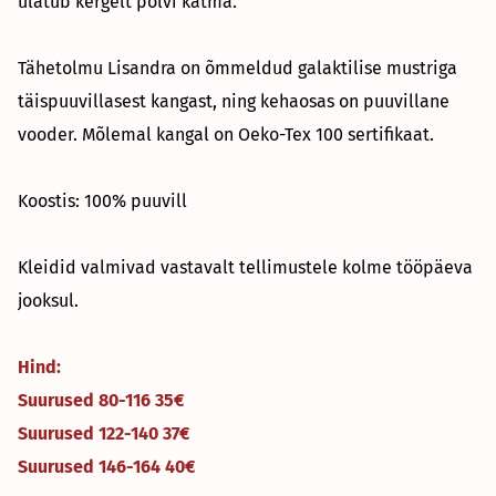
ulatub kergelt põlvi katma.
Tähetolmu Lisandra on õmmeldud galaktilise mustriga
täispuuvillasest kangast, ning kehaosas on puuvillane
vooder. Mõlemal kangal on Oeko-Tex 100 sertifikaat.
Koostis: 100% puuvill
Kleidid valmivad vastavalt tellimustele kolme tööpäeva
jooksul.
Hind:
Suurused 80-116 35€
Suurused 122-140 37€
Suurused 146-164 40€