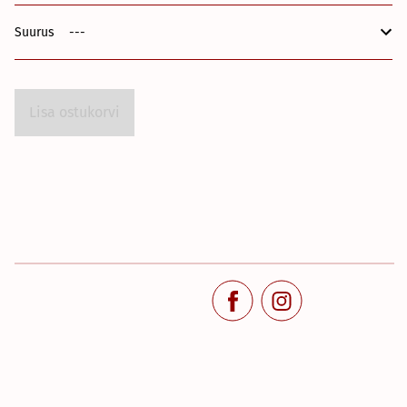
Suurus
Lisa ostukorvi
;
;
;
;
;
;