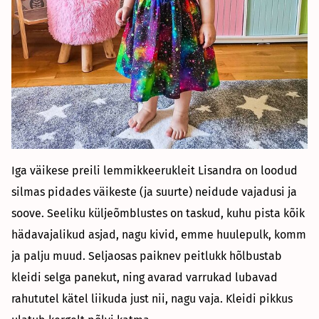
Iga väikese preili lemmikkeerukleit Lisandra on loodud
silmas pidades väikeste (ja suurte) neidude vajadusi ja
soove. Seeliku küljeõmblustes on taskud, kuhu pista kõik
hädavajalikud asjad, nagu kivid, emme huulepulk, komm
ja palju muud. Seljaosas paiknev peitlukk hõlbustab
kleidi selga panekut, ning avarad varrukad lubavad
rahututel kätel liikuda just nii, nagu vaja. Kleidi pikkus