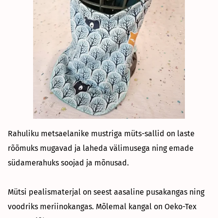
Rahuliku metsaelanike mustriga müts-sallid on laste
rõõmuks mugavad ja laheda välimusega ning emade
südamerahuks soojad ja mõnusad.
Mütsi pealismaterjal on seest aasaline pusakangas ning
voodriks meriinokangas. Mõlemal kangal on Oeko-Tex