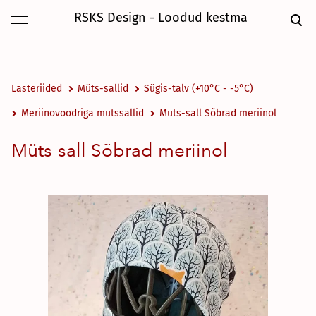
RSKS Design - Loodud kestma
lisati ostukorvi.
Vaata ostukorvi
Lasteriided
Müts-sallid
Sügis-talv (+10°C - -5°C)
Meriinovoodriga mütssallid
Müts-sall Sõbrad meriinol
Müts-sall Sõbrad meriinol