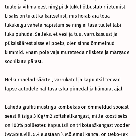
tuule ja vihma eest ning pikk lukk hõlbustab riietumist.
Lisaks on lukul ka kaitseliist, mis hoiab ära lõua
lukukelgu vahele näpistamise ning ei lase tuulel läbi
luku puhuda. Selleks, et vesi ja tuul varrukasuust ja
püksisäärest sisse ei poeks, olen sinna õmmelnud
kummid. Enam pole vaja muretseda niiskete ja märgade
soonikute pärast.
Helkurpaelad säärtel, varrukatel ja kapuutsil teevad
lapse autodele nähtavaks ka pimedal ja hämaral ajal.
Laheda graffitimustriga kombekas on õmmeldud soojast
seest fliisiga 310g/m2 softshellkangast, mille koostiseks
on 100% polüester. Kapuutsil on trikotaažkangast vooder
(95%puuvill, 5% elastaan ). Mõlemal kangal on Oeko-Tex