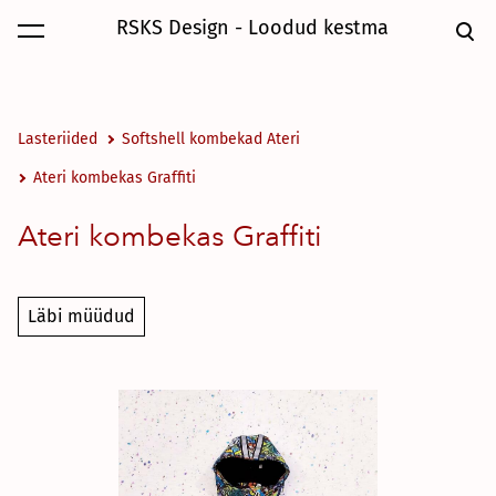
RSKS Design - Loodud kestma
lisati ostukorvi.
Vaata ostukorvi
Lasteriided
Softshell kombekad Ateri
Ateri kombekas Graffiti
Ateri kombekas Graffiti
Läbi müüdud