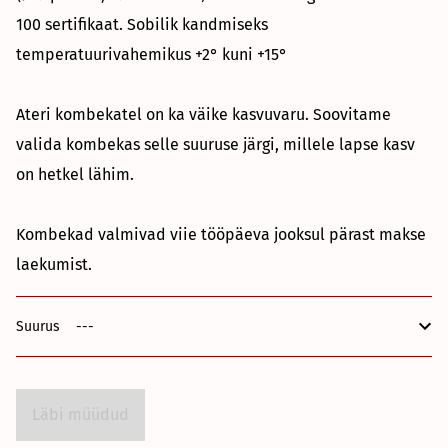
100 sertifikaat. Sobilik kandmiseks
temperatuurivahemikus +2° kuni +15°
Ateri kombekatel on ka väike kasvuvaru. Soovitame
valida kombekas selle suuruse järgi, millele lapse kasv
on hetkel lähim.
Kombekad valmivad viie tööpäeva jooksul pärast makse
laekumist.
Suurus
Läbi müüdud