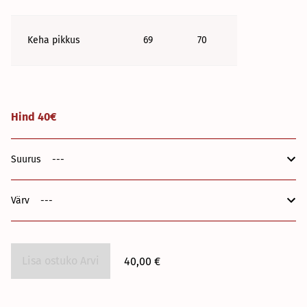
Keha pikkus
69
70
Hind 40€
Suurus
Värv
Lisa ostuko Arvi
40,00 €