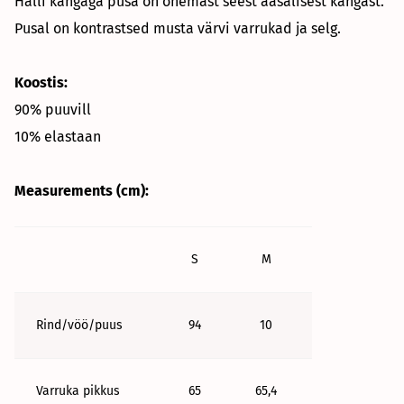
Halli kangaga pusa on õhemast seest aasalisest kangast.
Pusal on kontrastsed musta värvi varrukad ja selg.
Koostis:
90% puuvill
10% elastaan
Measurements (cm):
S
M
Rind/vöö/puus
94
10
Varruka pikkus
65
65,4