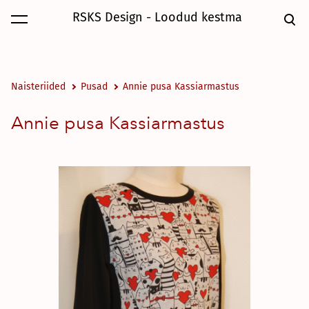
RSKS Design - Loodud kestma
lisati ostukorvi.
Vaata ostukorvi
Naisteriided
Pusad
Annie pusa Kassiarmastus
Annie pusa Kassiarmastus